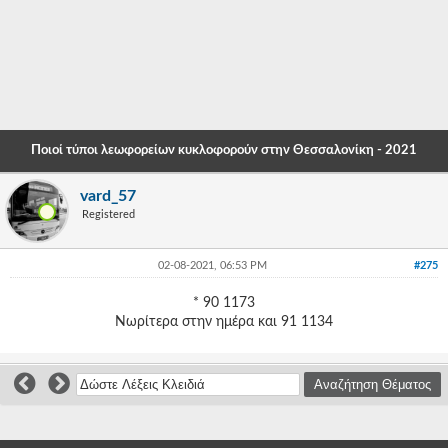
-
-
-
-
Ποιοί τύποι λεωφορείων κυκλοφορούν στην Θεσσαλονίκη - 2021
-
vard_57
-
Registered
-
02-08-2021, 06:53 PM
#275
-
* 90 1173
-
Νωρίτερα στην ημέρα και 91 1134
-
-
-