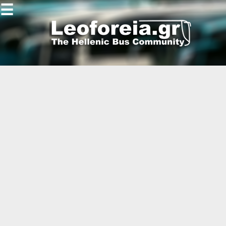
☰
Gallery
Open
Gallery
-
-
-
-
-
-
-
-