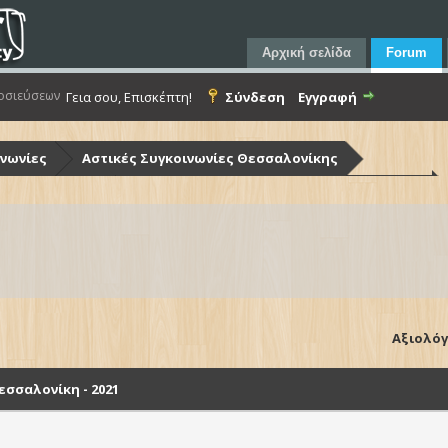
Αρχική σελίδα
Forum
οσιεύσεων
Γεια σου, Επισκέπτη!
Σύνδεση
Εγγραφή
ινωνίες
Αστικές Συγκοινωνίες Θεσσαλονίκης
ίκης (Ο.Α.Σ.Θ.)
Λεωφορεία Ο.Α.Σ.Θ. - Στόλος & Υποδομές
Θεσσαλονίκη - 2021
Αξιολόγ
σσαλονίκη - 2021