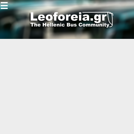
☰
Gallery
Open
Gallery
-
-
-
-
-
-
-
-