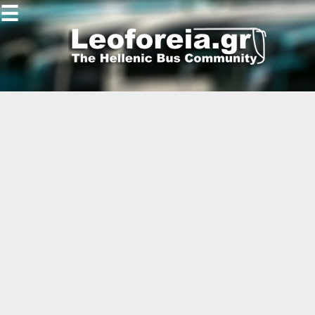
☰
Gallery
Open
Gallery
-
-
-
-
-
-
-
-