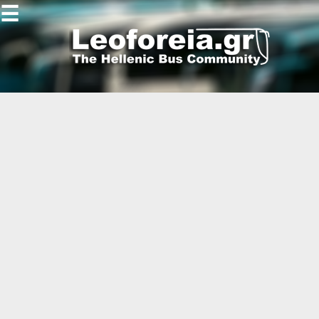
☰
Gallery
Open
Gallery
-
-
-
-
-
-
-
-