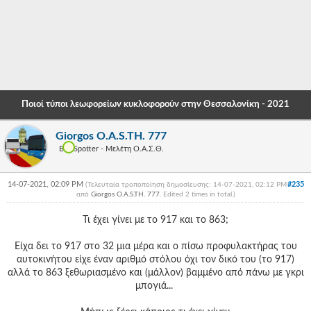
-
-
-
-
Ποιοί τύποι λεωφορείων κυκλοφορούν στην Θεσσαλονίκη - 2021
-
Giorgos O.A.S.TH. 777
-
Bus Spotter - Μελέτη Ο.Α.Σ.Θ.
-
14-07-2021, 02:09 PM
#235
(Τελευταία τροποποίηση δημοσίευσης: 14-07-2021, 02:12 PM
-
από
Giorgos O.A.S.TH. 777
. Edited 2 times in total.)
-
Τι έχει γίνει με το 917 και το 863;
-
Είχα δει το 917 στο 32 μια μέρα και ο πίσω προφυλακτήρας του
αυτοκινήτου είχε έναν αριθμό στόλου όχι τον δικό του (το 917)
-
αλλά το 863 ξεθωριασμένο και (μάλλον) βαμμένο από πάνω με γκρι
μπογιά...
-