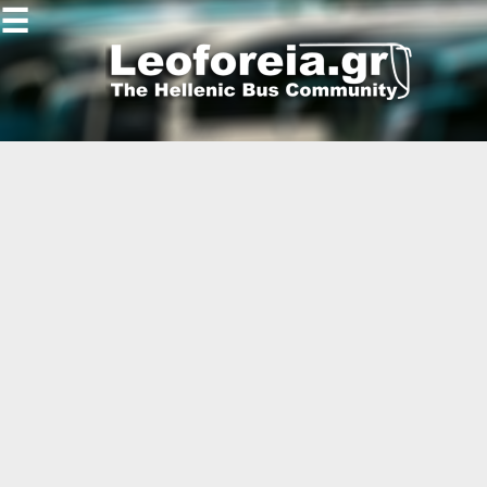
☰
Gallery
Open
Gallery
-
-
-
-
-
-
-
-