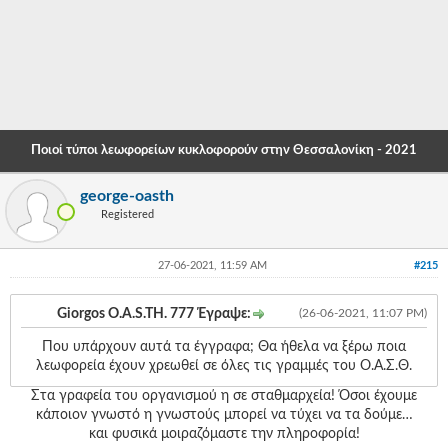
-
-
-
-
Ποιοί τύποι λεωφορείων κυκλοφορούν στην Θεσσαλονίκη - 2021
-
george-oasth
-
Registered
-
27-06-2021, 11:59 AM
#215
-
-
Giorgos O.A.S.TH. 777 Έγραψε:
(26-06-2021, 11:07 PM)
-
Που υπάρχουν αυτά τα έγγραφα; Θα ήθελα να ξέρω ποια
λεωφορεία έχουν χρεωθεί σε όλες τις γραμμές του Ο.Α.Σ.Θ.
-
Στα γραφεία του οργανισμού η σε σταθμαρχεία! Όσοι έχουμε
-
κάποιον γνωστό η γνωστούς μπορεί να τύχει να τα δούμε…
και φυσικά μοιραζόμαστε την πληροφορία!