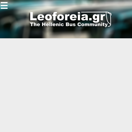
☰
Gallery
Open
Gallery
-
-
-
-
-
-
-
-