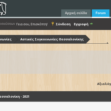
Αρχική σελίδα
Forum
οσιεύσεων
Γεια σου, Επισκέπτη!
Σύνδεση
Εγγραφή
ινωνίες
Αστικές Συγκοινωνίες Θεσσαλονίκης
ίκης (Ο.Α.Σ.Θ.)
Λεωφορεία Ο.Α.Σ.Θ. - Στόλος & Υποδομές
Θεσσαλονίκη - 2021
Αξιολόγ
σσαλονίκη - 2021