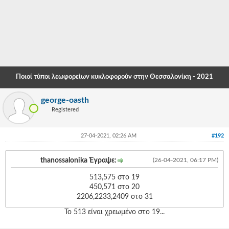
-
-
-
-
Ποιοί τύποι λεωφορείων κυκλοφορούν στην Θεσσαλονίκη - 2021
-
george-oasth
-
Registered
-
27-04-2021, 02:26 AM
#192
-
-
thanossalonika Έγραψε:
(26-04-2021, 06:17 PM)
-
513,575 στο 19
450,571 στο 20
-
2206,2233,2409 στο 31
-
Το 513 είναι χρεωμένο στο 19...