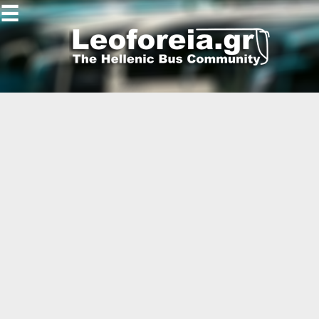
☰
Gallery
Open
Gallery
-
-
-
-
-
-
-
-