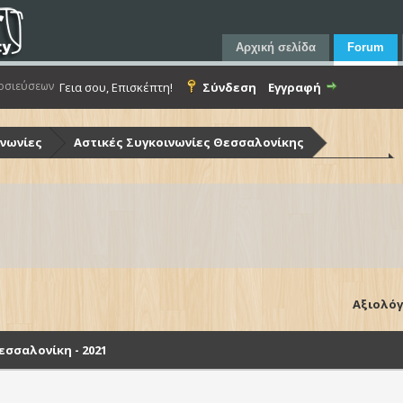
Αρχική σελίδα
Forum
οσιεύσεων
Γεια σου, Επισκέπτη!
Σύνδεση
Εγγραφή
ινωνίες
Αστικές Συγκοινωνίες Θεσσαλονίκης
ίκης (Ο.Α.Σ.Θ.)
Λεωφορεία Ο.Α.Σ.Θ. - Στόλος & Υποδομές
Θεσσαλονίκη - 2021
Αξιολόγ
σσαλονίκη - 2021