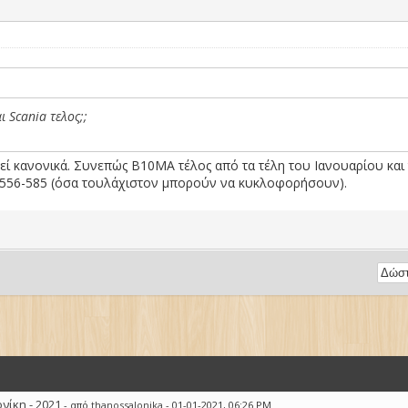
 Scania τελος;;
εί κανονικά. Συνεπώς Β10ΜΑ τέλος από τα τέλη του Ιανουαρίου και
τα 556-585 (όσα τουλάχιστον μπορούν να κυκλοφορήσουν).
ίκη - 2021
- από
thanossalonika
- 01-01-2021, 06:26 PM