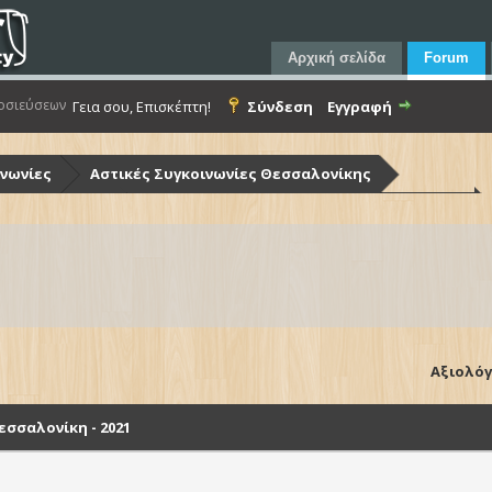
Αρχική σελίδα
Forum
οσιεύσεων
Γεια σου, Επισκέπτη!
Σύνδεση
Εγγραφή
ινωνίες
Αστικές Συγκοινωνίες Θεσσαλονίκης
ίκης (Ο.Α.Σ.Θ.)
Λεωφορεία Ο.Α.Σ.Θ. - Στόλος & Υποδομές
Θεσσαλονίκη - 2021
Αξιολόγ
σσαλονίκη - 2021