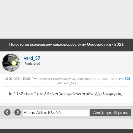
-
-
-
-
Ποιοί τύποι λεωφορείων κυκλοφορούν στην Θεσσαλονίκη - 2021
-
vard_57
-
Registered
-
10-02-2021, 10:09 PM
#96
(Τελευταία τροποποίηση δημοσίευσης: 10-02-2021, 10:09 PM
-
από
vard_57
.
)
-
Το 1152 είναι *
στο 84 είναι (που φαίνονται μόνο
δύο
λεωφορεία) ;
-
-
-