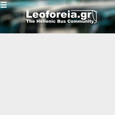
☰
Gallery
Open
Gallery
-
-
-
-
-
-
-
-