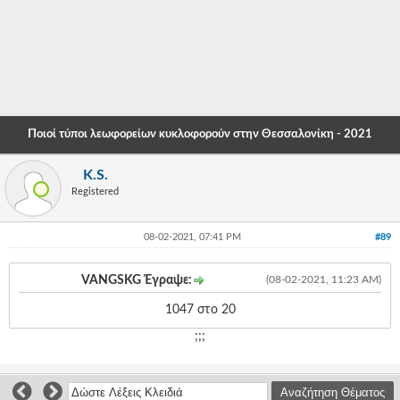
-
-
-
-
Ποιοί τύποι λεωφορείων κυκλοφορούν στην Θεσσαλονίκη - 2021
-
K.S.
-
Registered
-
08-02-2021, 07:41 PM
#89
-
-
VANGSKG Έγραψε:
(08-02-2021, 11:23 AM)
-
1047 στο 20
;;;
-
-