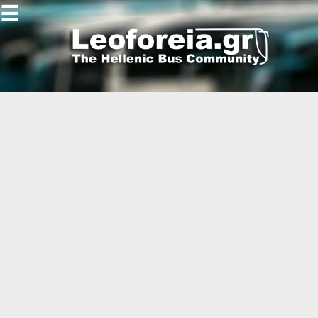
☰
Gallery
Open
Gallery
-
-
-
-
-
-
-
-