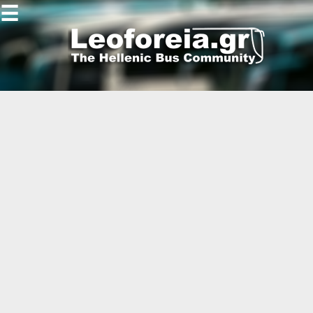
☰
Gallery
Open
Gallery
-
-
-
-
-
-
-
-