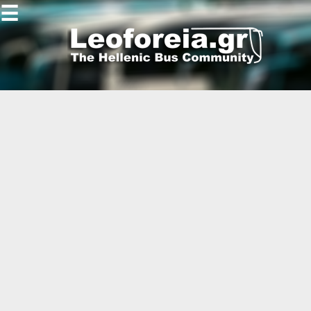
☰
Gallery
Open
Gallery
-
-
-
-
-
-
-
-