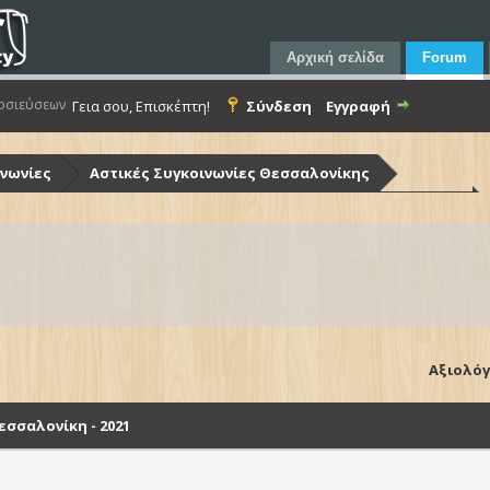
Αρχική σελίδα
Forum
οσιεύσεων
Γεια σου, Επισκέπτη!
Σύνδεση
Εγγραφή
ινωνίες
Αστικές Συγκοινωνίες Θεσσαλονίκης
ίκης (Ο.Α.Σ.Θ.)
Λεωφορεία Ο.Α.Σ.Θ. - Στόλος & Υποδομές
Θεσσαλονίκη - 2021
Αξιολόγ
σσαλονίκη - 2021