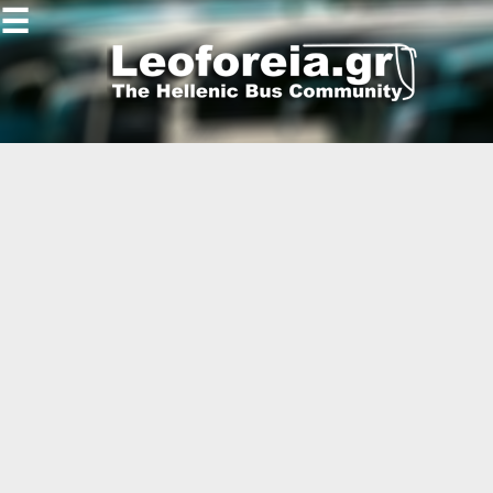
☰
Gallery
Open
Gallery
-
-
-
-
-
-
-
-