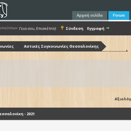
Αρχική σελίδα
Forum
οσιεύσεων
Γεια σου, Επισκέπτη!
Σύνδεση
Εγγραφή
ινωνίες
Αστικές Συγκοινωνίες Θεσσαλονίκης
ίκης (Ο.Α.Σ.Θ.)
Λεωφορεία Ο.Α.Σ.Θ. - Στόλος & Υποδομές
Θεσσαλονίκη - 2021
Αξιολόγ
σσαλονίκη - 2021