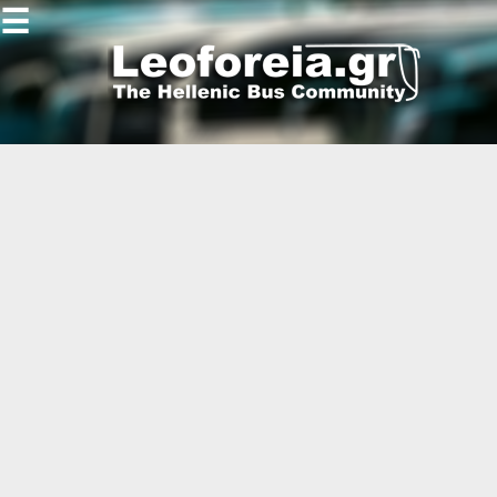
☰
Gallery
Open
Gallery
-
-
-
-
-
-
-
-