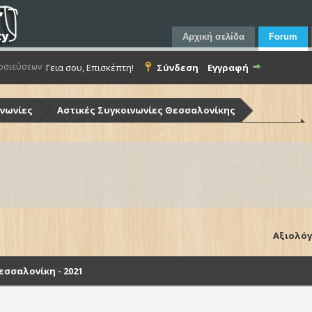
Αρχική σελίδα
Forum
οσιεύσεων
Γεια σου, Επισκέπτη!
Σύνδεση
Εγγραφή
ινωνίες
Αστικές Συγκοινωνίες Θεσσαλονίκης
ίκης (Ο.Α.Σ.Θ.)
Λεωφορεία Ο.Α.Σ.Θ. - Στόλος & Υποδομές
Θεσσαλονίκη - 2021
Αξιολόγ
σσαλονίκη - 2021