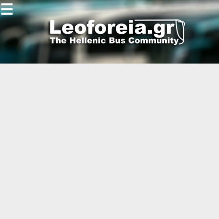
☰
Gallery
Open
Gallery
-
-
-
-
-
-
-
-