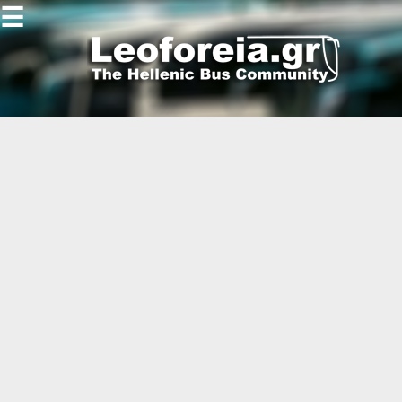
☰
Gallery
Open
Gallery
-
-
-
-
-
-
-
-