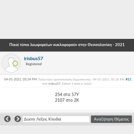
-
-
-
-
Ποιοί τύποι λεωφορείων κυκλοφορούν στην Θεσσαλονίκη - 2021
-
irisbus57
-
Registered
-
04-01-2021, 03:24 PM
#11
(Τελευταία τροποποίηση δημοσίευσης: 04-01-2021, 03:26 PM
-
από
irisbus57
. Edited 1 time in total.)
-
254 στο 57Υ
2107 στο 2Κ
-
-
-