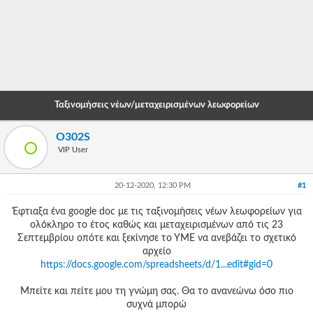
-
-
-
-
Ταξινομήσεις νέων/μεταχειρισμένων λεωφορείων
-
O302S
-
VIP User
-
20-12-2020, 12:30 PM
#1
-
Έφτιαξα ένα google doc με τις ταξινομήσεις νέων λεωφορείων για
-
ολόκληρο το έτος καθώς και μεταχειρισμένων από τις 23
Σεπτεμβρίου οπότε και ξεκίνησε το ΥΜΕ να ανεβάζει το σχετικό
-
αρχείο
-
https://docs.google.com/spreadsheets/d/1...edit#gid=0
-
Μπείτε και πείτε μου τη γνώμη σας. Θα το ανανεώνω όσο πιο
συχνά μπορώ