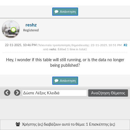
Γεια
σου,
Απάντηση
Επισκέπτη!
Σύνδεση
reshz
Registered
Εγγραφή
22-11-2025, 10:46 PM
#2
(Τελευταία τροποποίηση δημοσίευσης: 22-11-2025, 10:51 PM
από
reshz
. Edited 1 time in total.)
Hey, i wonder if this table will still running, or is the data no longer
being published?
Απάντηση
Χρήστης (ες) διαβάζουν αυτό το θέμα: 1 Επισκέπτης (ες)