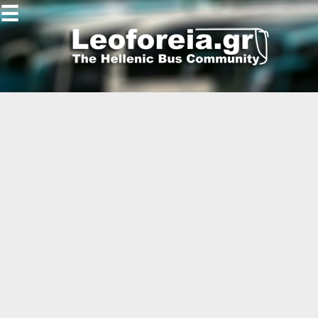
☰
Gallery
Open
Gallery
-
-
-
-
-
-
-
-