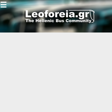
☰
Gallery
Open
Gallery
-
-
-
-
-
-
-
-