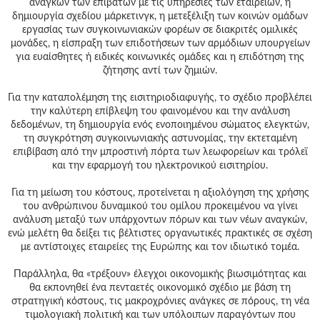
αναγκών των επιβατών με τις υπηρεσίες των εταιρειών, η
δημιουργία σχεδίου μάρκετινγκ, η μετεξέλιξη των κοινών ομάδων
εργασίας των συγκοινωνιακών φορέων σε διακριτές ομιλικές
μονάδες, η είσπραξη των επιδοτήσεων των αρμόδιων υπουργείων
για ευαίσθητες ή ειδικές κοινωνικές ομάδες και η επιδότηση της
ζήτησης αντί των ζημιών.
Για την καταπολέμηση της εισιτηριοδιαφυγής, το σχέδιο προβλέπει
την καλύτερη επίβλεψη του φαινομένου και την ανάλυση
δεδομένων, τη δημιουργία ενός ενοποιημένου σώματος ελεγκτών,
τη συγκρότηση συγκοινωνιακής αστυνομίας, την εκτεταμένη
επιβίβαση από την μπροστινή πόρτα των λεωφορείων και τρόλεϊ
και την εφαρμογή του ηλεκτρονικού εισιτηρίου.
Για τη μείωση του κόστους, προτείνεται η αξιολόγηση της χρήσης
του ανθρώπινου δυναμικού του ομίλου προκειμένου να γίνει
ανάλυση μεταξύ των υπάρχοντων πόρων και των νέων αναγκών,
ενώ μελέτη θα δείξει τις βέλτιστες οργανωτικές πρακτικές σε σχέση
με αντίστοιχες εταιρείες της Ευρώπης και τον ιδιωτικό τομέα.
Παράλληλα, θα «τρέξουν» έλεγχοι οικονομικής βιωσιμότητας και
θα εκπονηθεί ένα πενταετές οικονομικό σχέδιο με βάση τη
στρατηγική κόστους, τις μακροχρόνιες ανάγκες σε πόρους, τη νέα
τιμολογιακή πολιτική και των υπόλοιπων παραγόντων που