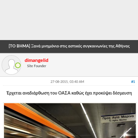
-
-
-
-
[ΤΟ ΒΗΜΑ] Ξανά μνημόνιο στις αστικές συγκοινωνίες της Αθήνας
-
dimangelid
-
Site Founder
-
27-08-2015, 03:40 AM
#1
-
Έρχεται αναδιάρθωση του ΟΑΣΑ καθώς έχει προκύψει δέσμευση
-
-
-
-