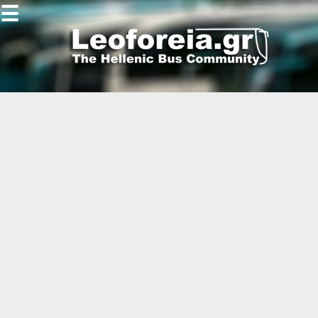
☰
Gallery
Open
Gallery
-
-
-
-
-
-
-
-