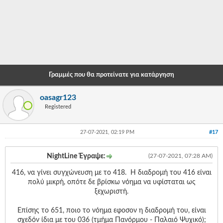
-
-
-
-
Γραμμές που θα προτείνατε για κατάργηση
-
oasagr123
-
Registered
-
27-07-2021, 02:19 PM
#17
-
-
NightLine Έγραψε:
(27-07-2021, 07:28 AM)
-
416, να γίνει συγχώνευση με το 418. Η διαδρομή του 416 είναι
πολύ μικρή, οπότε δε βρίσκω νόημα να υφίσταται ως
-
ξεχωριστή.
-
Επίσης το 651, ποιο το νόημα εφοσον η διαδρομή του, είναι
σχεδόν ίδια με του 036 (τμήμα Πανόρμου - Παλαιό Ψυχικό);