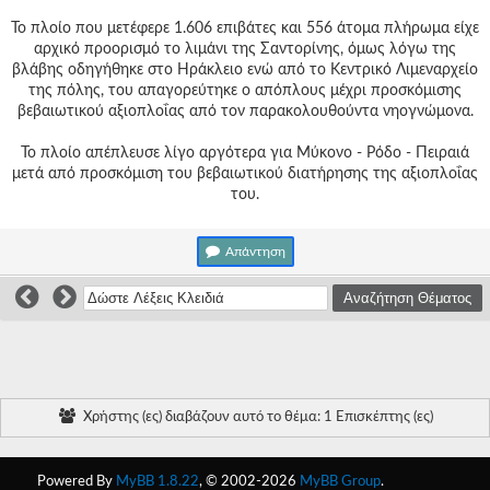
Γεια
σου,
Το πλοίο που μετέφερε 1.606 επιβάτες και 556 άτομα πλήρωμα είχε
Επισκέπτη!
αρχικό προορισμό το λιμάνι της Σαντορίνης, όμως λόγω της
βλάβης οδηγήθηκε στο Ηράκλειο ενώ από το Κεντρικό Λιμεναρχείο
Σύνδεση
της πόλης, του απαγορεύτηκε ο απόπλους μέχρι προσκόμισης
βεβαιωτικού αξιοπλοΐας από τον παρακολουθούντα νηογνώμονα.
Εγγραφή
Το πλοίο απέπλευσε λίγο αργότερα για Μύκονο - Ρόδο - Πειραιά
μετά από προσκόμιση του βεβαιωτικού διατήρησης της αξιοπλοΐας
του.
Απάντηση
Χρήστης (ες) διαβάζουν αυτό το θέμα: 1 Επισκέπτης (ες)
Powered By
MyBB 1.8.22
, © 2002-2026
MyBB Group
.