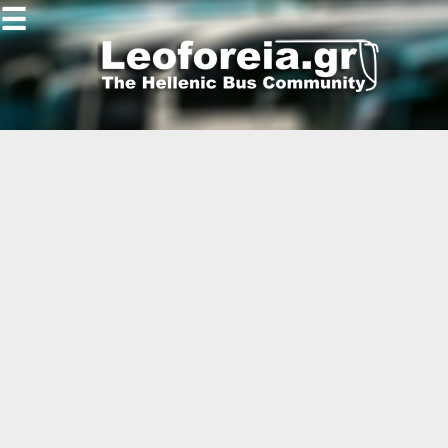
☰
Gallery
Open
Gallery
-
-
-
-
-
-
-
-