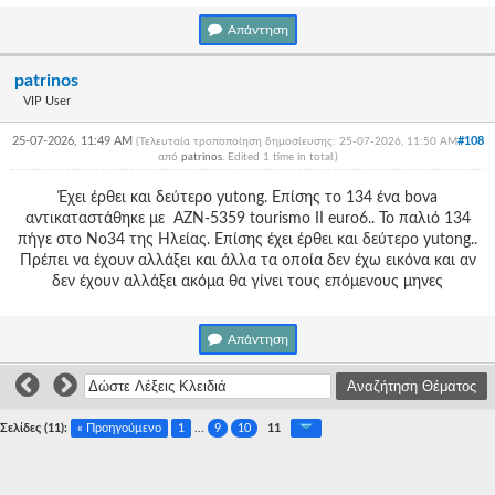
Απάντηση
patrinos
VIP User
25-07-2026, 11:49 AM
#108
(Τελευταία τροποποίηση δημοσίευσης: 25-07-2026, 11:50 AM
από
patrinos
. Edited 1 time in total.)
Έχει έρθει και δεύτερο yutong. Επίσης το 134 ένα bova
αντικαταστάθηκε με ΑΖΝ-5359 tourismo II euro6.. Το παλιό 134
πήγε στο Νο34 της Ηλείας. Επίσης έχει έρθει και δεύτερο yutong..
Πρέπει να έχουν αλλάξει και άλλα τα οποία δεν έχω εικόνα και αν
δεν έχουν αλλάξει ακόμα θα γίνει τους επόμενους μηνες
Απάντηση
Σελίδες (11):
« Προηγούμενο
1
...
9
10
11