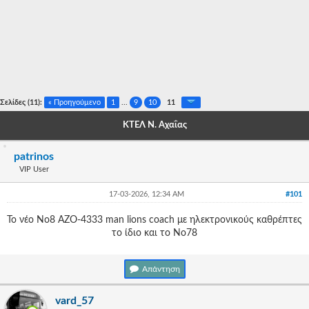
-
-
-
-
Σελίδες (11):
« Προηγούμενο
1
...
9
10
11
-
ΚΤΕΛ Ν. Αχαΐας
-
patrinos
-
VIP User
-
17-03-2026, 12:34 AM
#101
-
Το νέο Νο8 ΑΖΟ-4333 man lions coach με ηλεκτρονικούς καθρέπτες
το ίδιο και το Νο78
-
-
Απάντηση
-
vard_57