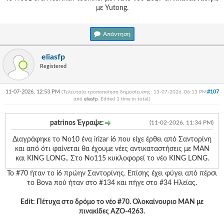
με Yutong.
Απάντηση
eliasfp
Registered
11-07-2026, 12:53 PM
#107
(Τελευταία τροποποίηση δημοσίευσης: 13-07-2026, 06:13 PM
από
eliasfp
. Edited 1 time in total.)
patrinos Έγραψε:
(11-02-2026, 11:34 PM)
Διαγράφηκε το Νο10 ένα irizar i6 που είχε έρθει από Σαντορίνη
και από ότι φαίνεται θα έχουμε νέες αντικαταστήσεις με MAN
και KING LONG.. Στο Νο115 κυκλοφορεί το νέο KING LONG.
To #70 ήταν το i6 πρώην Σαντορίνης. Επίσης έχει φύγει από πέρσι
το Bova πού ήταν στο #134 και πήγε στο #34 Ηλείας.
Edit: Πέτυχα στο δρόμο το νέο #70. Ολοκαίνουριο MAN με
πινακίδες ΑΖΟ-4263.