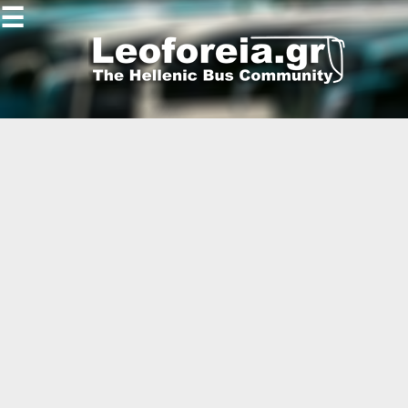
☰
Gallery
Open
Gallery
-
-
-
-
-
-
-
-