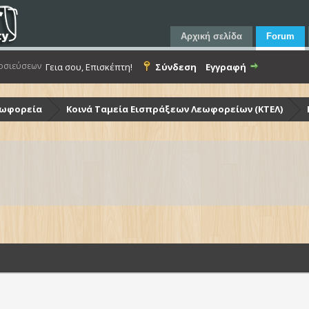
Αρχική σελίδα
Forum
οσιεύσεων
Γεια σου, Επισκέπτη!
Σύνδεση
Εγγραφή
εωφορεία
Κοινά Ταμεία Εισπράξεων Λεωφορείων (ΚΤΕΛ)