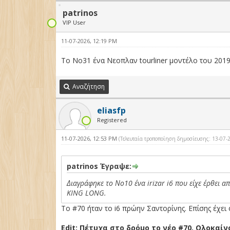
patrinos
VIP User
11-07-2026, 12:19 PM
Το Νο31 ένα Νεοπλαν tourliner μοντέλο του 2019
Αναζήτηση
eliasfp
Registered
11-07-2026, 12:53 PM
(Τελευταία τροποποίηση δημοσίευσης: 13-07
patrinos Έγραψε:
Διαγράφηκε το Νο10 ένα irizar i6 που είχε έρθει 
KING LONG.
To #70 ήταν το i6 πρώην Σαντορίνης. Επίσης έχει
Edit: Πέτυχα στο δρόμο το νέο #70. Ολοκαί