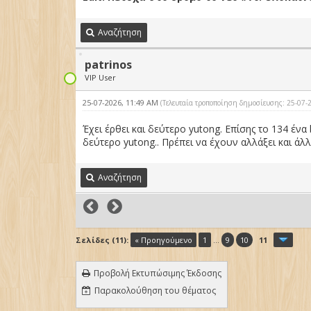
Αναζήτηση
patrinos
VIP User
25-07-2026, 11:49 AM
(Τελευταία τροποποίηση δημοσίευσης: 25-07
Έχει έρθει και δεύτερο yutong. Επίσης το 134 ένα
δεύτερο yutong.. Πρέπει να έχουν αλλάξει και άλ
Αναζήτηση
Σελίδες (11):
« Προηγούμενο
1
...
9
10
11
Προβολή Εκτυπώσιμης Έκδοσης
Παρακολούθηση του θέματος