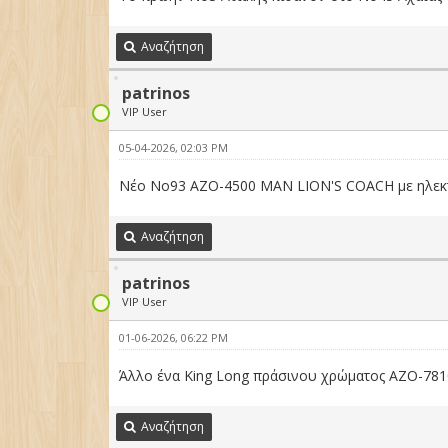
Αναζήτηση
patrinos
VIP User
05-04-2026, 02:03 PM
Νέο Νο93 ΑΖΟ-4500 ΜΑΝ LION'S COACH με ηλεκτ
Αναζήτηση
patrinos
VIP User
01-06-2026, 06:22 PM
Άλλο ένα King Long πράσινου χρώματος ΑΖΟ-7810
Αναζήτηση