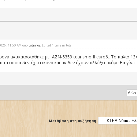
-2026, 11:50 AM από
patrinos
. Edited 1 time in total.)
 bova αντικαταστάθηκε με ΑΖΝ-5359 tourismo II euro6.. Το παλιό 134
λα τα οποία δεν έχω εικόνα και αν δεν έχουν αλλάξει ακόμα θα γίνε
Μετάβαση στη συζήτηση: