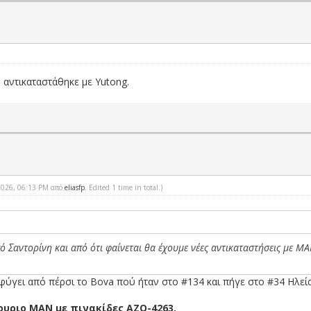
 αντικαταστάθηκε με Yutong.
-2026, 06:13 PM από
eliasfp
. Edited 1 time in total.)
από Σαντορίνη και από ότι φαίνεται θα έχουμε νέες αντικαταστήσεις με 
 φύγει από πέρσι το Bova πού ήταν στο #134 και πήγε στο #34 Ηλεία
νουριο MAN με πινακίδες ΑΖΟ-4263.