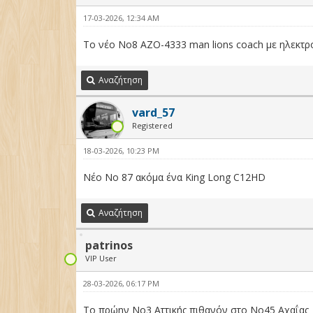
17-03-2026, 12:34 AM
Το νέο Νο8 ΑΖΟ-4333 man lions coach με ηλεκτρο
Αναζήτηση
vard_57
Registered
18-03-2026, 10:23 PM
Νέο Νο 87 ακόμα ένα King Long C12HD
Αναζήτηση
patrinos
VIP User
28-03-2026, 06:17 PM
Το πρώην Νο3 Αττικής πιθανόν στο Νο45 Αχαΐας