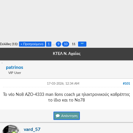
-
-
-
-
Σελίδες (11):
« Προηγούμενο
1
...
9
10
11
-
ΚΤΕΛ Ν. Αχαΐας
-
patrinos
-
VIP User
-
17-03-2026, 12:34 AM
#101
-
Το νέο Νο8 ΑΖΟ-4333 man lions coach με ηλεκτρονικούς καθρέπτες
το ίδιο και το Νο78
-
-
Απάντηση
-
vard_57