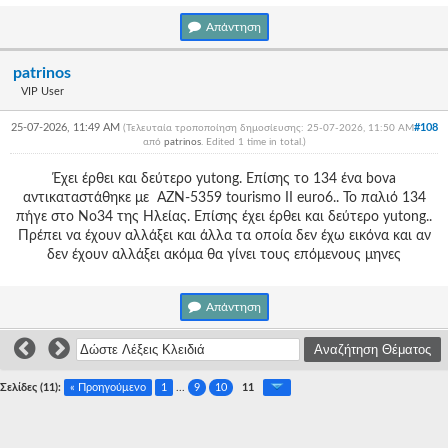
Απάντηση
patrinos
VIP User
25-07-2026, 11:49 AM
#108
(Τελευταία τροποποίηση δημοσίευσης: 25-07-2026, 11:50 AM
από
patrinos
. Edited 1 time in total.)
Έχει έρθει και δεύτερο yutong. Επίσης το 134 ένα bova
αντικαταστάθηκε με ΑΖΝ-5359 tourismo II euro6.. Το παλιό 134
πήγε στο Νο34 της Ηλείας. Επίσης έχει έρθει και δεύτερο yutong..
Πρέπει να έχουν αλλάξει και άλλα τα οποία δεν έχω εικόνα και αν
δεν έχουν αλλάξει ακόμα θα γίνει τους επόμενους μηνες
Απάντηση
Σελίδες (11):
« Προηγούμενο
1
...
9
10
11