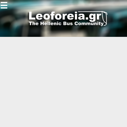
☰
Gallery
Open
Gallery
-
-
-
-
-
-
-
-