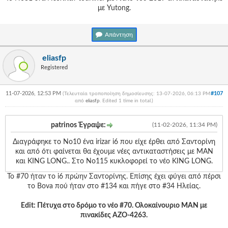
με Yutong.
Απάντηση
eliasfp
Registered
11-07-2026, 12:53 PM
#107
(Τελευταία τροποποίηση δημοσίευσης: 13-07-2026, 06:13 PM
από
eliasfp
. Edited 1 time in total.)
patrinos Έγραψε:
(11-02-2026, 11:34 PM)
Διαγράφηκε το Νο10 ένα irizar i6 που είχε έρθει από Σαντορίνη
και από ότι φαίνεται θα έχουμε νέες αντικαταστήσεις με MAN
και KING LONG.. Στο Νο115 κυκλοφορεί το νέο KING LONG.
To #70 ήταν το i6 πρώην Σαντορίνης. Επίσης έχει φύγει από πέρσι
το Bova πού ήταν στο #134 και πήγε στο #34 Ηλείας.
Edit: Πέτυχα στο δρόμο το νέο #70. Ολοκαίνουριο MAN με
πινακίδες ΑΖΟ-4263.