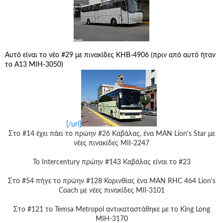
Αυτό είναι το νέο #29 με πινακίδες ΚΗΒ-4906 (πριν από αυτό ήταν
το A13 ΜΙΗ-3050)
[/url]
Στο #14 έχει πάει το πρώην #26 Καβάλας, ένα MAN Lion's Star με
νέες πινακίδες ΜΙΙ-2247
Το Intercentury πρώην #143 Καβάλας είναι το #23
Στο #54 πήγε το πρώην #128 Κορινθίας ένα ΜΑΝ RHC 464 Lion's
Coach με νέες πινακίδες ΜΙΙ-3101
Στο #121 το Temsa Metropol αντικαταστάθηκε με το King Long
ΜΙΗ-3170