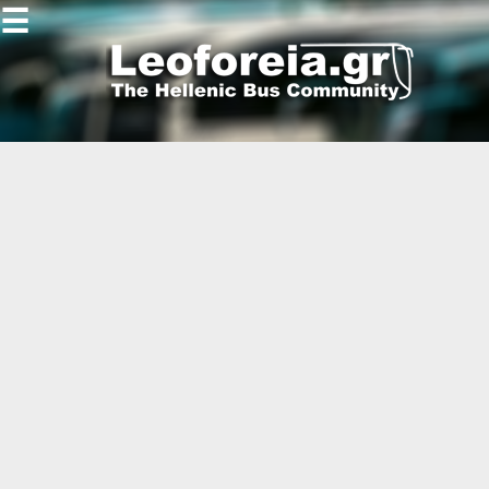
☰
Gallery
Open
Gallery
-
-
-
-
-
-
-
-