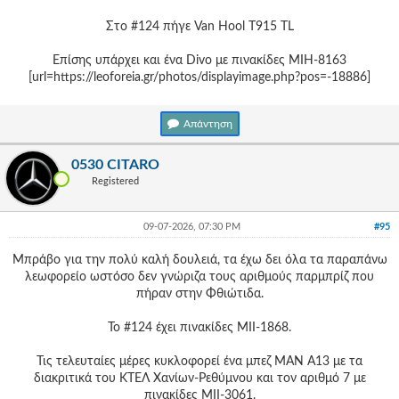
Στο #124 πήγε Van Hool T915 TL
Επίσης υπάρχει και ένα Divo με πινακίδες ΜΙΗ-8163
[url=https://leoforeia.gr/photos/displayimage.php?pos=-18886]
Απάντηση
0530 CITARO
Registered
09-07-2026, 07:30 PM
#95
Μπράβο για την πολύ καλή δουλειά, τα έχω δει όλα τα παραπάνω
λεωφορείο ωστόσο δεν γνώριζα τους αριθμούς παρμπρίζ που
πήραν στην Φθιώτιδα.
Το #124 έχει πινακίδες ΜΙΙ-1868.
Τις τελευταίες μέρες κυκλοφορεί ένα μπεζ ΜΑΝ Α13 με τα
διακριτικά του ΚΤΕΛ Χανίων-Ρεθύμνου και τον αριθμό 7 με
πινακίδες ΜΙΙ-3061.