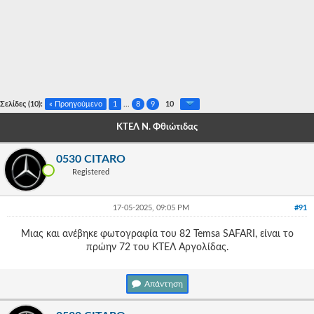
-
-
-
-
Σελίδες (10):
« Προηγούμενο
1
...
8
9
10
-
ΚΤΕΛ Ν. Φθιώτιδας
-
0530 CITARO
-
Registered
-
17-05-2025, 09:05 PM
#91
-
Μιας και ανέβηκε φωτογραφία του 82 Temsa SAFARI, είναι το
-
πρώην 72 του ΚΤΕΛ Αργολίδας.
-
Απάντηση
-