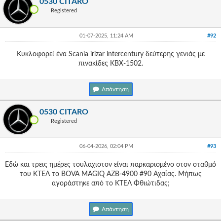
0530 CITARO
Γεια
Registered
σου,
Επισκέπτη!
Σύνδεση
01-07-2025, 11:24 AM
#92
Κυκλοφορεί ένα Scania irizar intercentury δεύτερης γενιάς με
Εγγραφή
πινακίδες ΚΒΧ-1502.
Απάντηση
0530 CITARO
Registered
06-04-2026, 02:04 PM
#93
Εδώ και τρεις ημέρες τουλαχιστον είναι παρκαρισμένο στον σταθμό
του ΚΤΕΛ το BOVA MAGIQ AZB-4900 #90 Αχαΐας. Μήπως
αγοράστηκε από το ΚΤΕΛ Φθιώτιδας;
Απάντηση