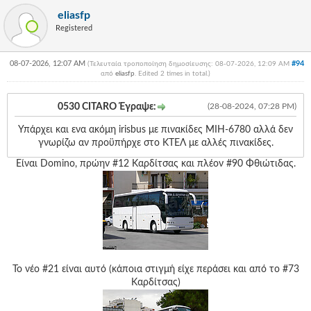
eliasfp
Registered
08-07-2026, 12:07 AM
#94
(Τελευταία τροποποίηση δημοσίευσης: 08-07-2026, 12:09 AM
από
eliasfp
. Edited 2 times in total.)
0530 CITARO Έγραψε:
(28-08-2024, 07:28 PM)
Υπάρχει και ενα ακόμη irisbus με πινακίδες ΜΙΗ-6780 αλλά δεν
γνωρίζω αν προϋπήρχε στο ΚΤΕΛ με αλλές πινακίδες.
Είναι Domino, πρώην #12 Καρδίτσας και πλέον #90 Φθιώτιδας.
Το νέο #21 είναι αυτό (κάποια στιγμή είχε περάσει και από το #73
Καρδίτσας)