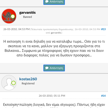
Απάντηση
garvanitis
Banned
26-03-2010, 04:53 PM
#13
(Τελευταία τροποποίηση δημοσίευσης: 26-03-2010, 04:53 PM
από
garvanitis
.
)
Η εκποιηση τι ειναι δηλαδη για να καταλαβω τωρα... Οσο για το τι
σκοπευει να τα κανει, μαλλον για εξαγωγη προοριζονται στα
Βαλκανια... Συμφωνα με πληροφοριες ηδη εχουν παει να τα δουν
απο διαφορες πολεις για να δωσουν προσφορα...
Απάντηση
kostas260
Registered
26-03-2010, 05:11 PM
#14
Eκποίηση=πώληση (λογικά, δεν είμαι σίγουρος). Πάντως ήδη είχαν