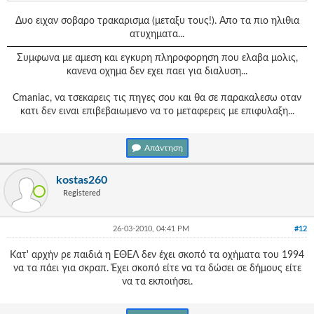
Γεια
σου,
Δυο ειχαν σοβαρο τρακαρισμα (μεταξυ τους!). Απο τα πιο ηλιθια
Επισκέπτη!
ατυχηματα...
Σύνδεση
Συμφωνα με αμεση και εγκυρη πληροφορηση που ελαβα μολις,
κανενα οχημα δεν εχει παει για διαλυση...
Εγγραφή
Cmaniac, να τσεκαρεις τις πηγες σου και θα σε παρακαλεσω οταν
κατι δεν ειναι επιβεβαιωμενο να το μεταφερεις με επιφυλαξη...
Απάντηση
kostas260
Registered
26-03-2010, 04:41 PM
#12
Κατ' αρχήν ρε παιδιά η ΕΘΕΛ δεν έχει σκοπό τα οχήματα του 1994
να τα πάει για σκραπ. Έχει σκοπό είτε να τα δώσει σε δήμους είτε
να τα εκποιήσει.