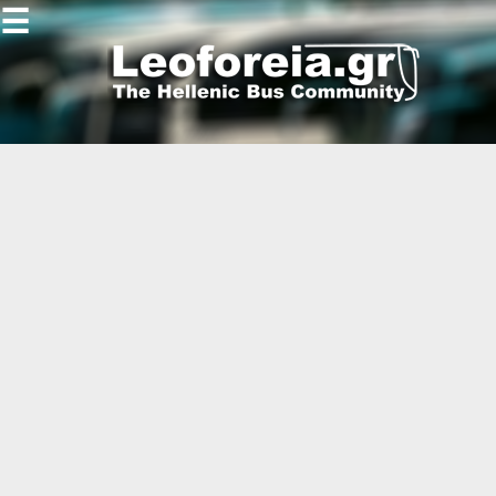
☰
Gallery
Open
Gallery
-
-
-
-
-
-
-
-