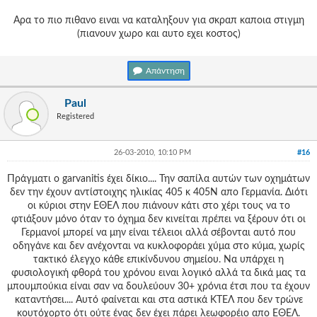
Αρα το πιο πιθανο ειναι να καταληξουν για σκραπ καποια στιγμη
(πιανουν χωρο και αυτο εχει κοστος)
Απάντηση
Paul
Registered
26-03-2010, 10:10 PM
#16
Πράγματι ο garvanitis έχει δίκιο.... Την σαπίλα αυτών των οχημάτων
δεν την έχουν αντίστοιχης ηλικίας 405 κ 405Ν απο Γερμανία. Διότι
οι κύριοι στην ΕΘΕΛ που πιάνουν κάτι στο χέρι τους να το
φτιάξουν μόνο όταν το όχημα δεν κινείται πρέπει να ξέρουν ότι οι
Γερμανοί μπορεί να μην είναι τέλειοι αλλά σέβονται αυτό που
οδηγάνε και δεν ανέχονται να κυκλοφοράει χύμα στο κύμα, χωρίς
τακτικό έλεγχο κάθε επικίνδυνου σημείου. Να υπάρχει η
φυσιολογική φθορά του χρόνου ειναι λογικό αλλά τα δικά μας τα
μπουμπούκια είναι σαν να δουλεύουν 30+ χρόνια έτσι που τα έχουν
καταντήσει.... Αυτό φαίνεται και στα αστικά ΚΤΕΛ που δεν τρώνε
κουτόχορτο ότι ούτε ένας δεν έχει πάρει λεωφορέιο απο ΕΘΕΛ.