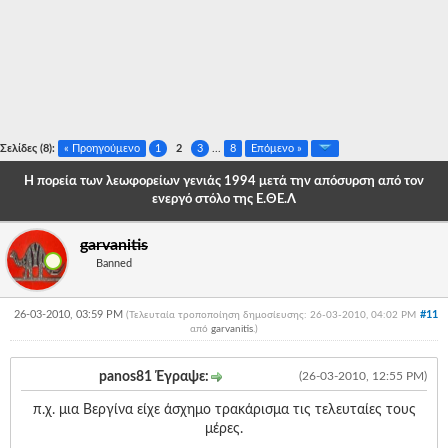
-
-
-
-
Σελίδες (8):
« Προηγούμενο
1
2
3
...
8
Επόμενο »
-
Η πορεία των λεωφορείων γενιάς 1994 μετά την απόσυρση από τον
ενεργό στόλο της Ε.ΘΕ.Λ
-
-
garvanitis
Banned
-
-
26-03-2010, 03:59 PM
#11
(Τελευταία τροποποίηση δημοσίευσης: 26-03-2010, 04:02 PM
από
garvanitis
.
)
-
panos81 Έγραψε:
(26-03-2010, 12:55 PM)
-
π.χ. μια Βεργίνα είχε άσχημο τρακάρισμα τις τελευταίες τους
-
μέρες.