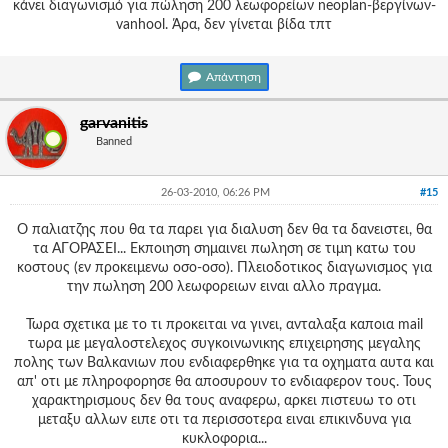
κάνει διαγωνισμό για πώληση 200 λεωφορείων neoplan-βεργίνων-
vanhool. Άρα, δεν γίνεται βίδα τπτ
Απάντηση
garvanitis
Banned
26-03-2010, 06:26 PM
#15
Ο παλιατζης που θα τα παρει για διαλυση δεν θα τα δανειστει, θα
τα ΑΓΟΡΑΣΕΙ... Εκποιηση σημαινει πωληση σε τιμη κατω του
κοστους (εν προκειμενω οσο-οσο). Πλειοδοτικος διαγωνισμος για
την πωληση 200 λεωφορειων ειναι αλλο πραγμα.
Τωρα σχετικα με το τι προκειται να γινει, ανταλαξα καποια mail
τωρα με μεγαλοστελεχος συγκοινωνικης επιχειρησης μεγαλης
πολης των Βαλκανιων που ενδιαφερθηκε για τα οχηματα αυτα και
απ' οτι με πληροφορησε θα αποσυρουν το ενδιαφερον τους. Τους
χαρακτηρισμους δεν θα τους αναφερω, αρκει πιστευω το οτι
μεταξυ αλλων ειπε οτι τα περισσοτερα ειναι επικινδυνα για
κυκλοφορια...