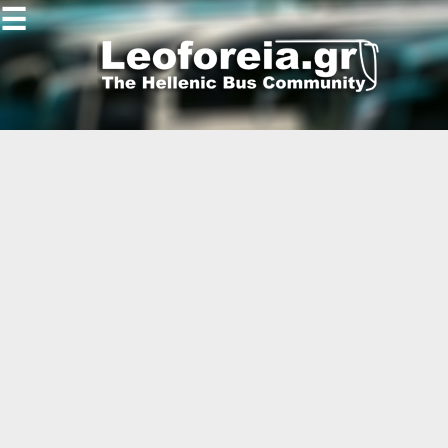
☰
Gallery
Open
Gallery
-
-
-
-
-
-
-
-