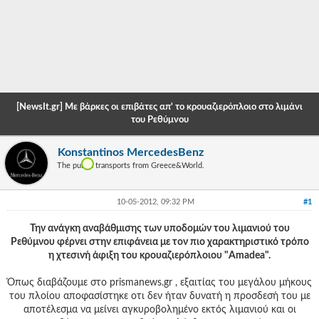
-
-
-
-
[NewsIt.gr] Με βάρκες οι επιβάτες απ' το κρουαζιερόπλοιο στο λιμάνι
-
του Ρεθύμνου
-
Konstantinos MercedesBenz
The public transports from Greece&World.
-
-
10-05-2012, 09:32 PM
#1
-
Την ανάγκη αναβάθμισης των υποδομών του λιμανιού του
Ρεθύμνου φέρνει στην επιφάνεια με τον πιο χαρακτηριστικό τρόπο
-
η χτεσινή άφιξη του κρουαζιερόπλοιου "Amadea".
-
Όπως διαβάζουμε στο prismanews.gr , εξαιτίας του μεγάλου μήκους
-
του πλοίου αποφασίστηκε οτι δεν ήταν δυνατή η προσδεσή του με
αποτέλεσμα να μείνει αγκυροβολημένο εκτός λιμανιού και οι