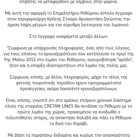
Γεια
επιβάτες να μεταφερθούν με λέμβους στην μαρίνα.
σου,
Επισκέπτη!
Με αυτή την αφορμή το Επιμελητήριο Ρεθύμνου έστειλε έγγραφο
στον περιφερειάρχη Κρήτης Σταύρο Αρναουτάκη ζητώντας την
Σύνδεση
άμεση λήψη μέτρων για την εύρυθμη λειτουργία του λιμανιού.
Στο έγγραφο αναφέρεται μεταξύ άλλων:
Εγγραφή
"Σύμφωνα με υπάρχουσες πληροφορίες, ένας από τους λόγους,
για τους οποίους το κρουαζιερόπλοιο που κατέπλευσε το πρωί της
9ης Μαΐου 2012 στο λιμάνι του Ρεθύμνου, αγκυροβόλησε "αρόδο",
ήταν και η ύπαρξη ιδιαιτεροτήτων στο λιμάνι της πόλης μας.
Σύμφωνα, επίσης, με άλλες πληροφορίες, μέχρι το τέλος της
φετινής τουριστικής περιόδου έχουν προγραμματιστεί
προσεγγίσεις ακόμα δεκαπέντε κρουαζιερόπλοιων.
Είναι, επίσης, γνωστό ότι στο αμέσως επόμενο χρονικό διάστημα
πλοίο της εταιρείας CRETAN LINES θα συνδέσει το Ρέθυμνο με το
πρώτο λιμάνι της χώρας, προκειμένου να ευοδωθεί ο
πολυπόθητος στόχος, να αποκτήσει δηλαδή και πάλι το Ρέθυμνο
το δικό του Καράβι.
Με βάση τα παραπάνω δεδομένα και κυρίως την αναγκαιότητα