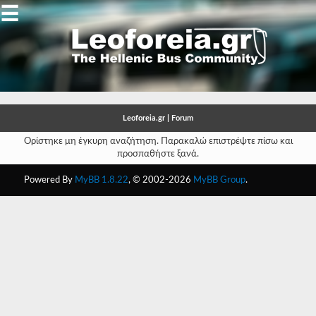
☰
Gallery
Open
Gallery
Leoforeia.gr | Forum
-
Ορίστηκε μη έγκυρη αναζήτηση. Παρακαλώ επιστρέψτε πίσω και
προσπαθήστε ξανά.
-
Powered By
MyBB 1.8.22
, © 2002-2026
MyBB Group
.
-
-
-
-
-
-