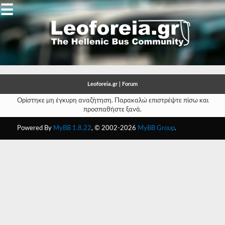
☰
Gallery
Open
Gallery
Leoforeia.gr | Forum
-
Ορίστηκε μη έγκυρη αναζήτηση. Παρακαλώ επιστρέψτε πίσω και
προσπαθήστε ξανά.
-
Powered By
MyBB 1.8.22
, © 2002-2026
MyBB Group
.
-
-
-
-
-
-