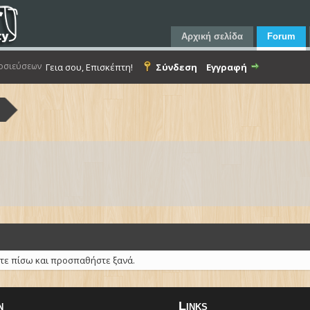
Αρχική σελίδα
Forum
οσιεύσεων
Γεια σου, Επισκέπτη!
Σύνδεση
Εγγραφή
α
τε πίσω και προσπαθήστε ξανά.
n
Links