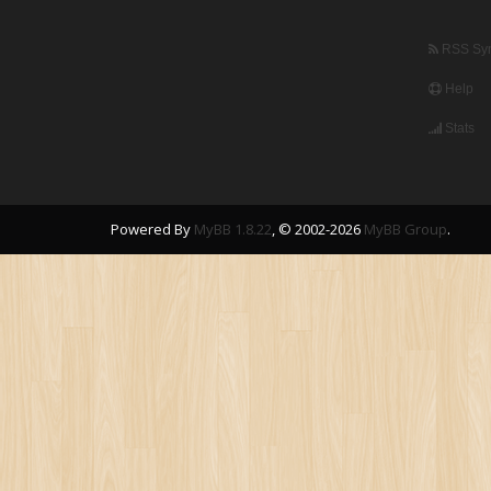
RSS Syn
Help
Stats
Powered By
MyBB 1.8.22
, © 2002-2026
MyBB Group
.