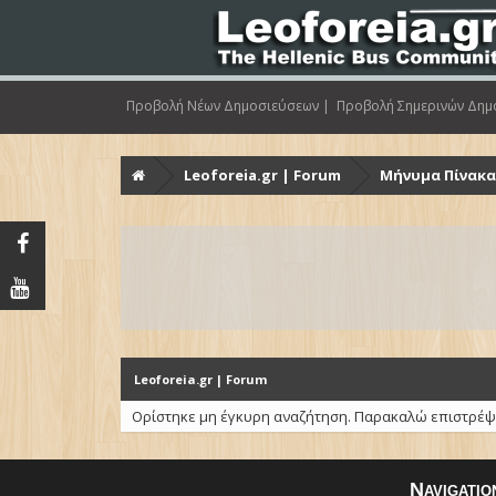
Προβολή Νέων Δημοσιεύσεων |
Προβολή Σημερινών Δημ
Leoforeia.gr | Forum
Μήνυμα Πίνακ
Leoforeia.gr | Forum
Ορίστηκε μη έγκυρη αναζήτηση. Παρακαλώ επιστρέψ
Navigatio