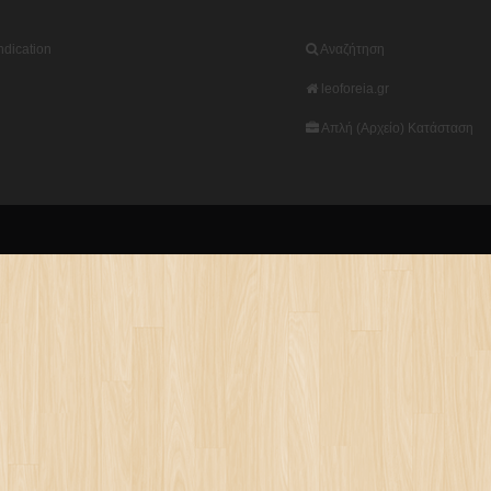
dication
Αναζήτηση
leoforeia.gr
Απλή (Αρχείο) Κατάσταση