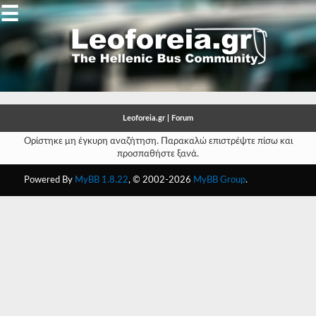
☰
Gallery
Open
Gallery
Leoforeia.gr | Forum
-
Ορίστηκε μη έγκυρη αναζήτηση. Παρακαλώ επιστρέψτε πίσω και
προσπαθήστε ξανά.
-
Powered By
MyBB 1.8.22
, © 2002-2026
MyBB Group
.
-
-
-
-
-
-