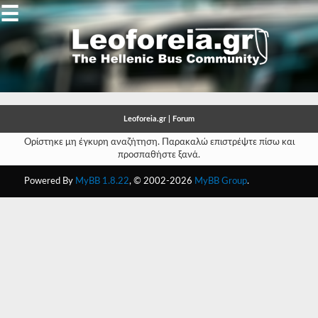
☰
Gallery
Open
Gallery
Leoforeia.gr | Forum
-
Ορίστηκε μη έγκυρη αναζήτηση. Παρακαλώ επιστρέψτε πίσω και
προσπαθήστε ξανά.
-
Powered By
MyBB 1.8.22
, © 2002-2026
MyBB Group
.
-
-
-
-
-
-