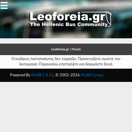
☰
Gallery
Open
Gallery
Leoforeia.gr | Forum
-
Ο κώδικας πιστοποίησης δεν ταιριάζει. Προσεγγίζετε σωστά την
λειτουργία; Παρακαλώ επιστρέψτε και δοκιμάστε ξανά.
-
Powered By
MyBB 1.8.22
, © 2002-2026
MyBB Group
.
-
-
-
-
-
-