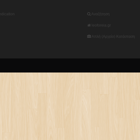
dication
Αναζήτηση
leoforeia.gr
Απλή (Αρχείο) Κατάσταση