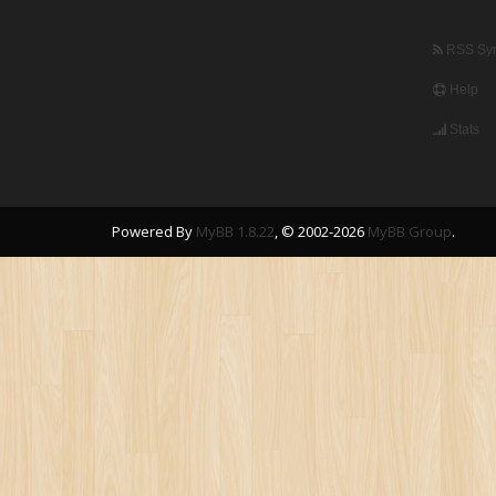
RSS Syn
Help
Stats
Powered By
MyBB 1.8.22
, © 2002-2026
MyBB Group
.