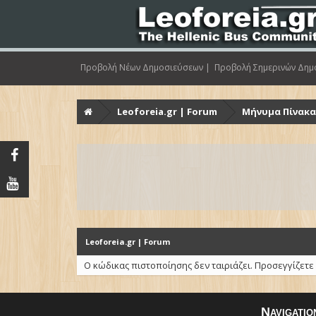
Προβολή Νέων Δημοσιεύσεων |
Προβολή Σημερινών Δημ
Leoforeia.gr | Forum
Μήνυμα Πίνακ
Leoforeia.gr | Forum
Ο κώδικας πιστοποίησης δεν ταιριάζει. Προσεγγίζετε
Navigatio