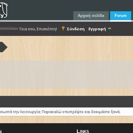
Αρχική σελίδα
Forum
οσιεύσεων
Γεια σου, Επισκέπτη!
Σύνδεση
Εγγραφή
α
 σωστά την λειτουργία; Παρακαλώ επιστρέψτε και δοκιμάστε ξανά.
n
Links