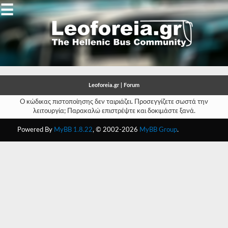
☰
Gallery
Open
Gallery
Leoforeia.gr | Forum
-
Ο κώδικας πιστοποίησης δεν ταιριάζει. Προσεγγίζετε σωστά την
λειτουργία; Παρακαλώ επιστρέψτε και δοκιμάστε ξανά.
-
Powered By
MyBB 1.8.22
, © 2002-2026
MyBB Group
.
-
-
-
-
-
-