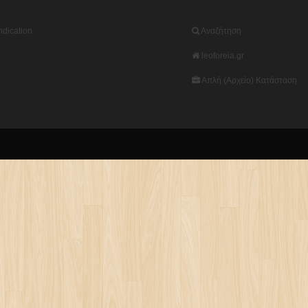
dication
Αναζήτηση
leoforeia.gr
Απλή (Αρχείο) Κατάσταση