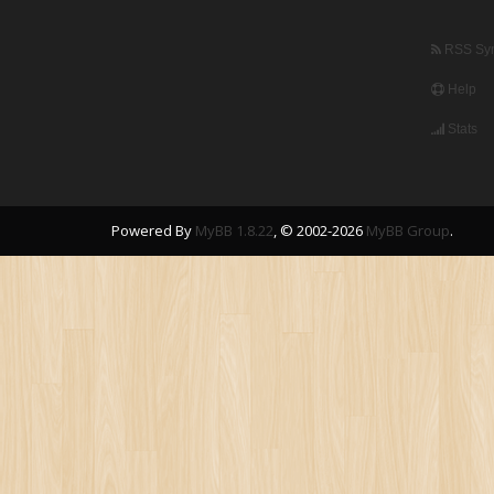
RSS Syn
Help
Stats
Powered By
MyBB 1.8.22
, © 2002-2026
MyBB Group
.