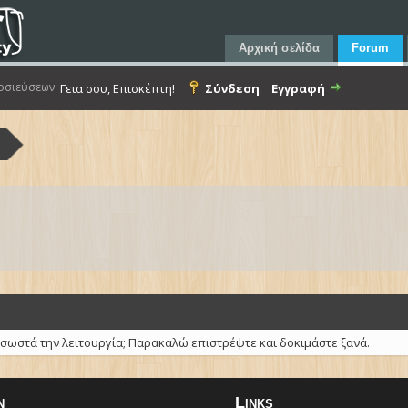
Αρχική σελίδα
Forum
οσιεύσεων
Γεια σου, Επισκέπτη!
Σύνδεση
Εγγραφή
α
 σωστά την λειτουργία; Παρακαλώ επιστρέψτε και δοκιμάστε ξανά.
n
Links