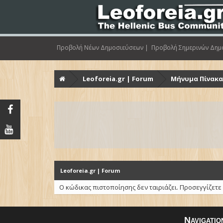
Προβολή Νέων Δημοσιεύσεων |
Προβολή Σημερινών Δημ
Leoforeia.gr | Forum
Μήνυμα Πίνακ
Leoforeia.gr | Forum
Ο κώδικας πιστοποίησης δεν ταιριάζει. Προσεγγίζετε
Navigatio