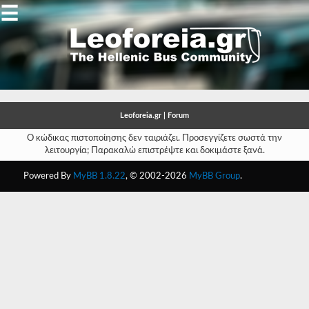
☰
Gallery
Open
Gallery
Leoforeia.gr | Forum
-
Ο κώδικας πιστοποίησης δεν ταιριάζει. Προσεγγίζετε σωστά την
λειτουργία; Παρακαλώ επιστρέψτε και δοκιμάστε ξανά.
-
Powered By
MyBB 1.8.22
, © 2002-2026
MyBB Group
.
-
-
-
-
-
-