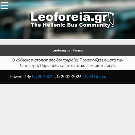
☰
Gallery
Open
Gallery
Leoforeia.gr | Forum
-
Ο κώδικας πιστοποίησης δεν ταιριάζει. Προσεγγίζετε σωστά την
λειτουργία; Παρακαλώ επιστρέψτε και δοκιμάστε ξανά.
-
Powered By
MyBB 1.8.22
, © 2002-2026
MyBB Group
.
-
-
-
-
-
-