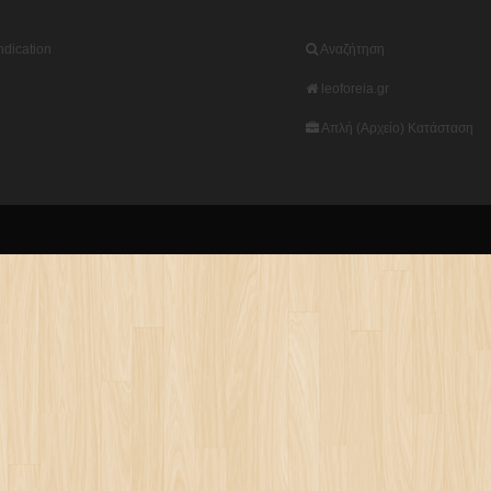
dication
Αναζήτηση
leoforeia.gr
Απλή (Αρχείο) Κατάσταση