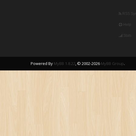
RSS Syn
Help
Stats
Powered By
MyBB 1.8.22
, © 2002-2026
MyBB Group
.