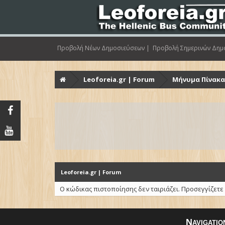
Προβολή Νέων Δημοσιεύσεων |
Προβολή Σημερινών Δημ
Leoforeia.gr | Forum
Μήνυμα Πίνακ
Leoforeia.gr | Forum
Ο κώδικας πιστοποίησης δεν ταιριάζει. Προσεγγίζετε
Navigatio