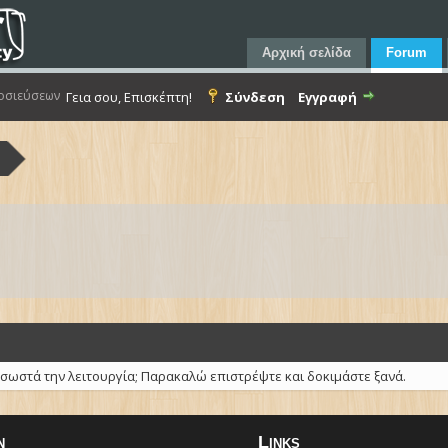
Αρχική σελίδα
Forum
οσιεύσεων
Γεια σου, Επισκέπτη!
Σύνδεση
Εγγραφή
α
 σωστά την λειτουργία; Παρακαλώ επιστρέψτε και δοκιμάστε ξανά.
n
Links