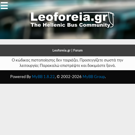
☰
Gallery
Open
Gallery
Leoforeia.gr | Forum
-
Ο κώδικας πιστοποίησης δεν ταιριάζει. Προσεγγίζετε σωστά την
λειτουργία; Παρακαλώ επιστρέψτε και δοκιμάστε ξανά.
-
Powered By
MyBB 1.8.22
, © 2002-2026
MyBB Group
.
-
-
-
-
-
-