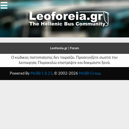
☰
Gallery
Open
Gallery
Leoforeia.gr | Forum
-
Ο κώδικας πιστοποίησης δεν ταιριάζει. Προσεγγίζετε σωστά την
λειτουργία; Παρακαλώ επιστρέψτε και δοκιμάστε ξανά.
-
Powered By
MyBB 1.8.22
, © 2002-2026
MyBB Group
.
-
-
-
-
-
-