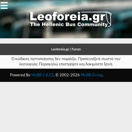
☰
Gallery
Open
Gallery
Leoforeia.gr | Forum
-
Ο κώδικας πιστοποίησης δεν ταιριάζει. Προσεγγίζετε σωστά την
λειτουργία; Παρακαλώ επιστρέψτε και δοκιμάστε ξανά.
-
Powered By
MyBB 1.8.22
, © 2002-2026
MyBB Group
.
-
-
-
-
-
-