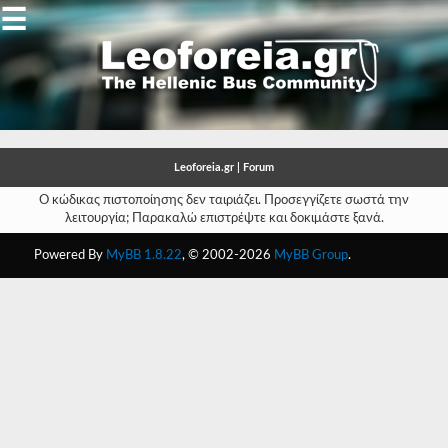
☰
Gallery
Open
Gallery
Leoforeia.gr | Forum
-
Ο κώδικας πιστοποίησης δεν ταιριάζει. Προσεγγίζετε σωστά την
λειτουργία; Παρακαλώ επιστρέψτε και δοκιμάστε ξανά.
-
Powered By
MyBB 1.8.22
, © 2002-2026
MyBB Group
.
-
-
-
-
-
-