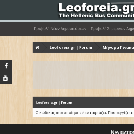
Προβολή Νέων Δημοσιεύσεων |
Προβολή Σημερινών Δημ
Leoforeia.gr | Forum
Μήνυμα Πίνακ
Leoforeia.gr | Forum
Ο κώδικας πιστοποίησης δεν ταιριάζει. Προσεγγίζετε
Navigatio