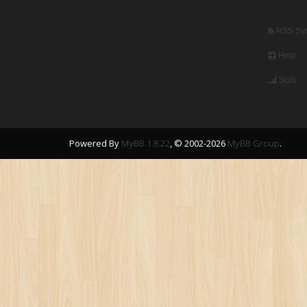
RSS Syn
Help
Stats
Powered By
MyBB 1.8.22
, © 2002-2026
MyBB Group
.