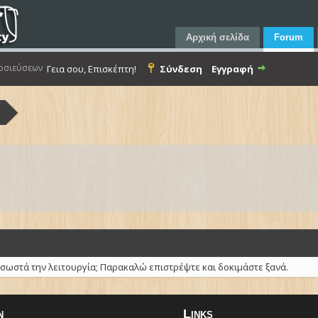
Αρχική σελίδα
Forum
οσιεύσεων
Γεια σου, Επισκέπτη!
Σύνδεση
Εγγραφή
α
 σωστά την λειτουργία; Παρακαλώ επιστρέψτε και δοκιμάστε ξανά.
n
Links