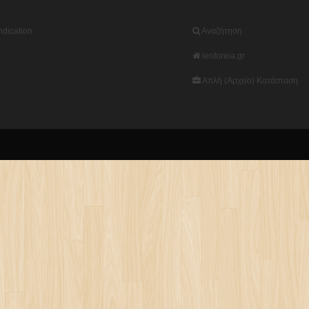
dication
Αναζήτηση
leoforeia.gr
Απλή (Αρχείο) Κατάσταση