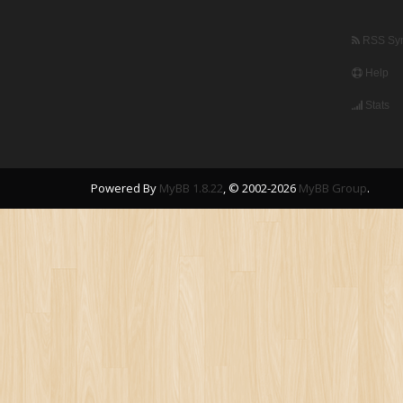
RSS Syn
Help
Stats
Powered By
MyBB 1.8.22
, © 2002-2026
MyBB Group
.