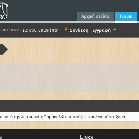
Αρχική σελίδα
Forum
οσιεύσεων
Γεια σου, Επισκέπτη!
Σύνδεση
Εγγραφή
α
 σωστά την λειτουργία; Παρακαλώ επιστρέψτε και δοκιμάστε ξανά.
n
Links