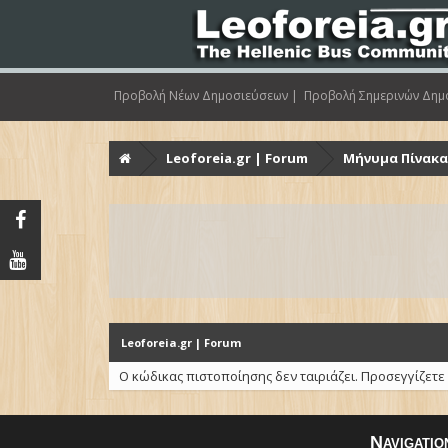
Προβολή Νέων Δημοσιεύσεων |
Προβολή Σημερινών Δημ
Leoforeia.gr | Forum
Μήνυμα Πίνακ
Leoforeia.gr | Forum
Ο κώδικας πιστοποίησης δεν ταιριάζει. Προσεγγίζετε
Navigatio