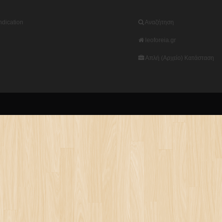
dication
Αναζήτηση
leoforeia.gr
Απλή (Αρχείο) Κατάσταση